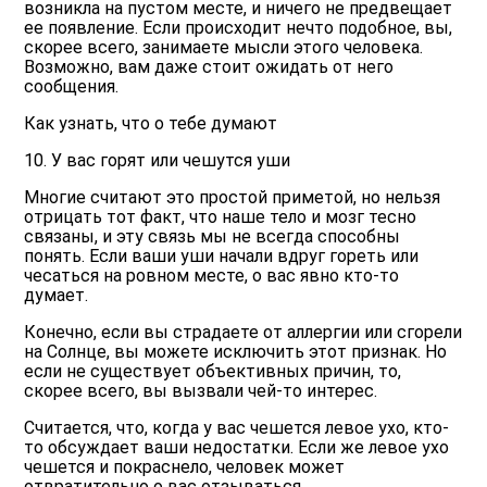
возникла на пустом месте, и ничего не предвещает
ее появление. Если происходит нечто подобное, вы,
скорее всего, занимаете мысли этого человека.
Возможно, вам даже стоит ожидать от него
сообщения.
Как узнать, что о тебе думают
10. У вас горят или чешутся уши
Многие считают это простой приметой, но нельзя
отрицать тот факт, что наше тело и мозг тесно
связаны, и эту связь мы не всегда способны
понять. Если ваши уши начали вдруг гореть или
чесаться на ровном месте, о вас явно кто-то
думает.
Конечно, если вы страдаете от аллергии или сгорели
на Солнце, вы можете исключить этот признак. Но
если не существует объективных причин, то,
скорее всего, вы вызвали чей-то интерес.
Считается, что, когда у вас чешется левое ухо, кто-
то обсуждает ваши недостатки. Если же левое ухо
чешется и покраснело, человек может
отвратительно о вас отзываться.