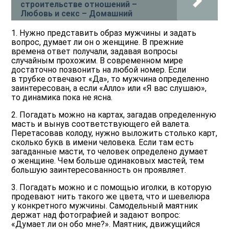
строительстве отношений –
Любовь и cекс – Домашний
1. Нужно представить образ мужчины и задать
вопрос, думает ли он о женщине. В прежние
времена ответ получали, задавая вопросы
случайным прохожим. В современном мире
достаточно позвонить на любой номер. Если
в трубке отвечают «Да», то мужчина определенно
заинтересован, а если «Алло» или «Я вас слушаю»,
то динамика пока не ясна.
2. Погадать можно на картах, загадав определенную
масть и вынув соответствующего ей валета.
Перетасовав колоду, нужно выложить столько карт,
сколько букв в имени человека. Если там есть
загаданные масти, то человек определено думает
о женщине. Чем больше одинаковых мастей, тем
большую заинтересованность он проявляет.
3. Погадать можно и с помощью иголки, в которую
продевают нить такого же цвета, что и шевелюра
у конкретного мужчины. Самодельный маятник
держат над фотографией и задают вопрос:
«Думает ли он обо мне?». Маятник, движущийся