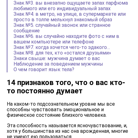
Знак №3. вы внезапно ощущаете запах парфюма
любимого или его индивидуальный запах
Знак №4. в метро, на улице, в супермаркете или
просто в толпе мелькнул знакомый образ
Знак №5. случайный звонок или странное
сообщение
Знак №6. вы случайно находите фото с ним в
вашем компьютере или телефоне
Знак №7. когда хочется чего-то эдакого…
Знак №8. для тех, кто «остался друзьями»
Знаки свыше: мужчина думает о вас
Наблюдение за поведением мужчины
О чем говорит язык тела?
14 признаков того, что о вас кто-
то постоянно думает
На каком-то подсознательном уровне мы все
способны чувствовать эмоциональное и
физическое состояние близкого человека.
Эта способность называется ясночувствование, и,
хотя у большинства из нас она врожденная, многие
не умеют ею пользоваться.