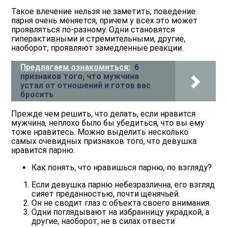
Такое влечение нельзя не заметить, поведение
парня очень меняется, причем у всех это может
проявляться по-разному. Одни становятся
гиперактивными и стремительными, другие,
наоборот, проявляют замедленные реакции.
Предлагаем ознакомиться:
6
признаков того, что мужчина
устал от отношений и готов вас
бросить
Прежде чем решить, что делать, если нравится
мужчина, неплохо было бы убедиться, что вы ему
тоже нравитесь. Можно выделить несколько
самых очевидных признаков того, что девушка
нравится парню.
Как понять, что нравишься парню, по взгляду?
Если девушка парню небезразлична, его взгляд
сияет преданностью, почти щенячьей.
Он не сводит глаз с объекта своего внимания.
Одни поглядывают на избранницу украдкой, а
другие, наоборот, не в силах отвести