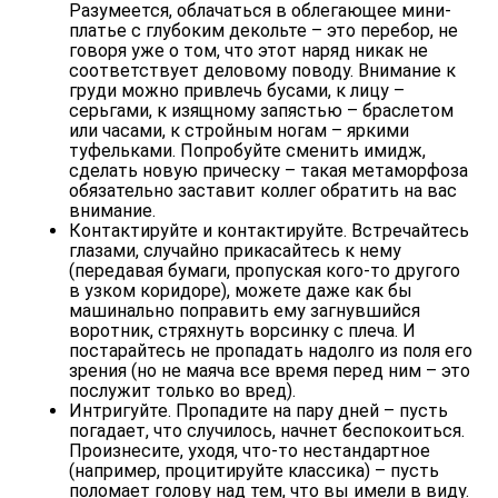
Разумеется, облачаться в облегающее мини-
платье с глубоким декольте – это перебор, не
говоря уже о том, что этот наряд никак не
соответствует деловому поводу. Внимание к
груди можно привлечь бусами, к лицу –
серьгами, к изящному запястью – браслетом
или часами, к стройным ногам – яркими
туфельками. Попробуйте сменить имидж,
сделать новую прическу – такая метаморфоза
обязательно заставит коллег обратить на вас
внимание.
Контактируйте и контактируйте
. Встречайтесь
глазами, случайно прикасайтесь к нему
(передавая бумаги, пропуская кого-то другого
в узком коридоре), можете даже как бы
машинально поправить ему загнувшийся
воротник, стряхнуть ворсинку с плеча. И
постарайтесь не пропадать надолго из поля его
зрения (но не маяча все время перед ним – это
послужит только во вред).
Интригуйте
. Пропадите на пару дней – пусть
погадает, что случилось, начнет беспокоиться.
Произнесите, уходя, что-то нестандартное
(например, процитируйте классика) – пусть
поломает голову над тем, что вы имели в виду.