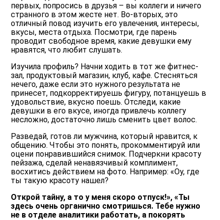
первых, попросись в друзья – вы коллеги и ничего
странного в этом жесте нет. Во-вторых, это
отличный повод изучить его увлечения, интересы,
вкусы, места отдыха. Посмотри, где парень
проводит свободное время, какие девушки ему
нравятся, что любит слушать.
Изучила профиль? Начни ходить в тот же фитнес-
зал, продуктовый магазин, клуб, кафе. Стесняться
нечего, даже если это нужного результата не
принесет, подкорректируешь фигуру, потанцуешь в
удовольствие, вкусно поешь. Отследи, какие
девушки в его вкусе, иногда привлечь коллегу
несложно, достаточно лишь сменить цвет волос.
Разведай, готов ли мужчина, который нравится, к
общению. Чтобы это понять, прокомментируй или
оцени понравившийся снимок. Подчеркни красоту
пейзажа, сделай ненавязчивый комплимент,
восхитись действием на фото. Например: «Оу, где
ты такую красоту нашел?
Открой тайну, а то у меня скоро отпуск!», «Ты
здесь очень органично смотришься. Тебе нужно
не в отделе аналитики работать, а покорять