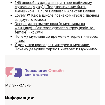
145 способов сделать приятное любимому
мужчине (мужу) | Предназначение быть
Женщиной – Ольга Валяева и Алексей Валяев
Lovely 💖 Как в школе познакомиться с парнем
из другого класса
Операция по смене пола (с мужчины на
женщину) - Sex reassignment surgery (male-to-
female) - xcv.wiki
Почему мужчина со временем теряет интерес
к вам
У девушки пропадает интерес к мужчине.
Почему девушки теряют интерес к мужчинам
Мы уникальны
Информация: