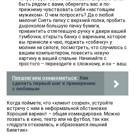
быть рядом с вами, оберегать вас и по-
прежнему чувствовать себя «настоящим
мужиком». О чем попросить? Да о любой
мелочи! Снять папку с верхней полки, пробить
дыроколом большую пачку бумаги,
привинтить отлетевшую ручку к двери вашей
тумбочки, открыть банку с вареньем, которое
вы принесли к чаю, поджать «собачку» у
молнии на сапоге, посмотреть, что случилось с
вашим компьютером, повесить новую
картину в вашей спальне. Начинайте с
простого – переходите к сложному, и он – ваш.
Предлагаем ознакомиться:
Как
сделать первый шаг к примирению
с любимым
Когда поймете, что «клиент созрел», устройте
встречу с ним в неформальной обстановке.
Хороший вариант – общая командировка. Можно
позвать в кино, театр или на футбол, так как
«подруга отказалась, и образовался лишний
билетик».