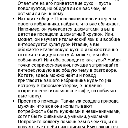
Ответьте на его приветствие сухо – пусть
поволнуется, не обидел ли он вас чем, не
остыли ли вы к нему.
Находите общее
. Проанализировав интересы
своего избранника, найдите, что вас сближает.
Например, он увлекается шахматами, а вы в
детстве посещали шахматный кружок. Или,
может, он изучает итальянский язык и вообще
интересуется культурой Италии, а вы
обожаете итальянскую кухню и божественно
готовите пиццу и пасту. А, может, вы оба
собачники? Или оба разводите кактусы? Найдя
точки соприкосновения, почаще затрагивайте
интересующую вас общую тему в разговоре.
Кстати, здесь можно найти и повод
пригласить вашего избранника куда-то (на
встречу в гроссмейстером, в недавно
открывшееся итальянское кафе, на собачью
выставку).
Просите о помощи
. Таким уж создала природа
мужчин, что все они испытывают
потребность быть нужными и незаменимыми,
хотят быть сильными, умными, умелыми.
Попросите коллегу помочь вам в чем-то, и он
почувствует себя счастливым. Ему захочется