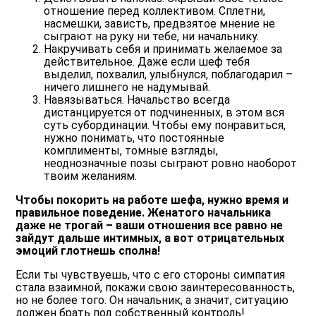
отношение перед коллективом. Сплетни,
насмешки, зависть, предвзятое мнение не
сыграют на руку ни тебе, ни начальнику.
Накручивать себя и принимать желаемое за
действительное. Даже если шеф тебя
выделил, похвалил, улыбнулся, поблагодарил –
ничего лишнего не надумывай.
Навязываться. Начальство всегда
дистанцируется от подчиненных, в этом вся
суть субординации. Чтобы ему понравиться,
нужно понимать, что постоянные
комплименты, томные взгляды,
неоднозначные позы сыграют ровно наоборот
твоим желаниям.
Чтобы покорить на работе шефа, нужно время и
правильное поведение. Женатого начальника
даже не трогай – ваши отношения все равно не
зайдут дальше интимных, а вот отрицательных
эмоций глотнешь сполна!
Если ты чувствуешь, что с его стороны симпатия
стала взаимной, покажи свою заинтересованность,
но не более того. Он начальник, а значит, ситуацию
должен брать под собственный контроль!