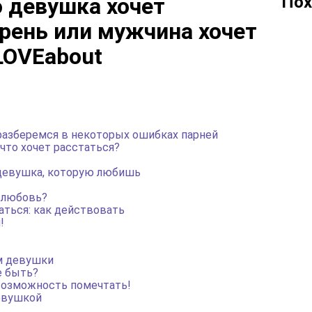
Пох
о девушка хочет
арень или мужчина хочет
 LOVEabout
 разберемся в некоторых ошибках парней
 что хочет расстаться?
 девушка, которую любишь
 любовь?
аться: как действовать
!
м девушки
е быть?
 возможность помечтать!
евушкой