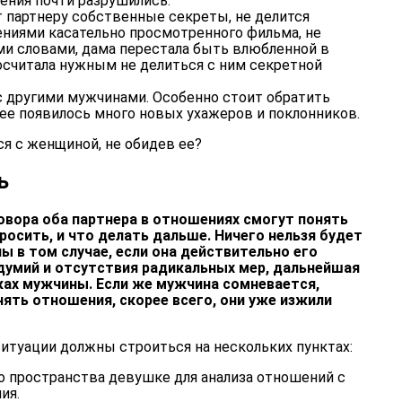
шения почти разрушились.
 партнеру собственные секреты, не делится
ниями касательно просмотренного фильма, не
ми словами, дама перестала быть влюбленной в
 посчитала нужным не делиться с ним секретной
с другими мужчинами. Особенно стоит обратить
 нее появилось много новых ухажеров и поклонников.
ся с женщиной, не обидев ее?
ь
овора оба партнера в отношениях смогут понять
росить, и что делать дальше. Ничего нельзя будет
 в том случае, если она действительно его
здумий и отсутствия радикальных мер, дальнейшая
ках мужчины. Если же мужчина сомневается,
ять отношения, скорее всего, они уже изжили
итуации должны строиться на нескольких пунктах:
о пространства девушке для анализа отношений с
ия.