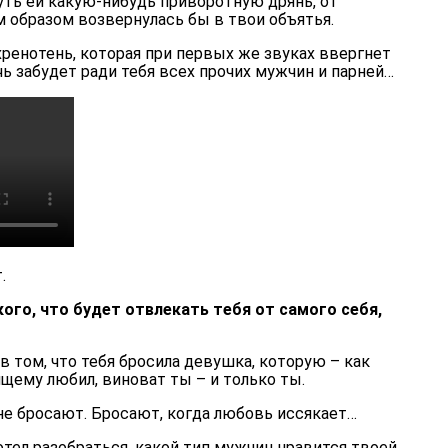
уть ей какую-нибудь приворотную дрянь, от
 образом возвернулась бы в твои объятья.
енотень, которая при первых же звуках ввергнет
чь забудет ради тебя всех прочих мужчин и парней…
.
акого, что будет отвлекать тебя от самого себя,
в том, что тебя бросила девушка, которую – как
ящему любил, виноват ты – и только ты.
 не бросают. Бросают, когда любовь иссякает…
отел разобраться, какой тип мужчин нравится твоей