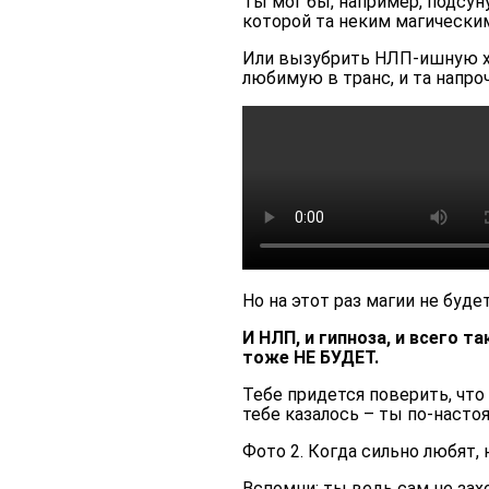
Ты мог бы, например, подсун
которой та неким магическим
Или вызубрить НЛП-ишную хр
любимую в транс, и та напро
Но на этот раз магии не будет
И НЛП, и гипноза, и всего т
тоже НЕ БУДЕТ.
Тебе придется поверить, что 
тебе казалось – ты по-насто
Фото 2. Когда сильно любят,
Вспомни: ты ведь сам не зах