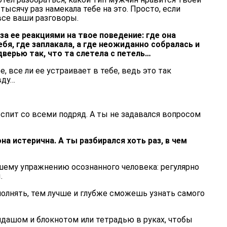
тысячу раз намекала тебе на это. Просто, если
все ваши разговоры.
за ее реакциями на твое поведение: где она
ебя, где заплакала, а где неожиданно собралась и
верью так, что та слетела с петель…
е, все ли ее устраивает в тебе, ведь это так
вду…
а спит со всеми подряд. А ты не задавался вопросом
она истерична. А ты разбирался хоть раз, в чем
ему упражнению осознанного человека: регулярно
.
олнять, тем лучше и глубже сможешь узнать самого
ндашом и блокнотом или тетрадью в руках, чтобы