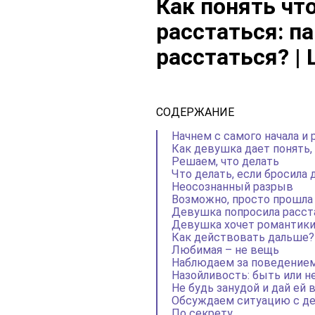
Как понять чт
расстаться: п
расстаться? |
СОДЕРЖАНИЕ
Начнем с самого начала и
Как девушка дает понять,
Решаем, что делать
Что делать, если бросила
Неосознанный разрыв
Возможно, просто прошла
Девушка попросила расст
Девушка хочет романтики
Как действовать дальше?
Любимая – не вещь
Наблюдаем за поведение
Назойливость: быть или н
Не будь занудой и дай ей
Обсуждаем ситуацию с д
По секрету…