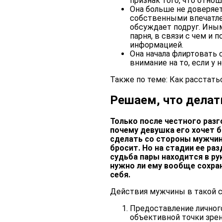
признак того, что отно
Она больше не доверяет
собственными впечатле
обсуждает подруг. Ины
парня, в связи с чем и
информацией.
Она начала флиртовать 
внимание на то, если у
Также по теме: Как расстать
Решаем, что делат
Только после честного разг
почему девушка его хочет б
сделать со стороны мужчины
бросит. Но на стадии ее ра
судьба пары находится в ру
нужно ли ему вообще сохран
себя.
Действия мужчины в такой с
Предоставление личног
объективной точки зрен