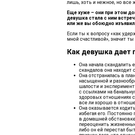
лишь, хоть и нежное, но все 
Еще хуже – они при этом д
девушка стала с ним встреч
или же вы обоюдно изъявил
Если ты к вопросу «как удер
мной счастливой», значит ты 
Как девушка дает п
Она начала скандалить 
скандалов она находит с
Она отстранилась в пла
насыщенной и разнообр
шалости и эксперименты
с ссылками на банальн
здоровых отношениях сч
все ли хорошо в отношен
Она оказывается ходить
избегая его. Постоянно
в домашней обстановке
переоценить жизненные 
либо он ей перестал бы