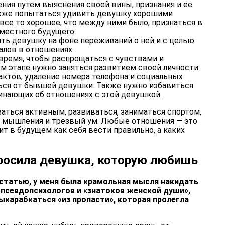
ния путем выяснения своей вины, признания и ее
кже попытаться удивить девушку хорошими
все то хорошее, что между ними было, признаться в
местного будущего.
ть девушку на фоне переживаний о ней и с целью
далов в отношениях.
время, чтобы распрощаться с чувствами и
м этапе нужно заняться развитием своей личности.
ктов, удаление номера телефона и социальных
ться от бывшей девушки. Также нужно избавиться
инающих об отношениях с этой девушкой.
аться активным, развиваться, заниматься спортом,
ь мышления и трезвый ум. Любые отношения — это
т в будущем как себя вести правильно, а каких
бросила девушка, которую любишь
 статью, у меня была крамольная мысля накидать
псевдопсихологов и «знатоков женской души»,
ыкарабкаться «из пропасти», которая пролегла