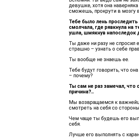
девушке, хотя она наверняка 
сможешь, прокрути в мозгу 
Тебе было лень проследить 
смолчала, где рявкнула на т
ушла, шмякнув напоследок д
Ты даже ни разу не спросил е
страшно – узнать о себе пра
Ты вообще не знаешь ее.
Тебе будут говорить, что он
– почему?
Ты сам не раз замечал, что 
причина?..
Мы возвращаемся к важнейш
смотреть на себя со стороны
Чем чаще ты будешь его вып
себя.
Лучше его выполнять с кара