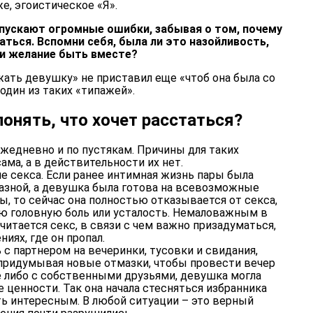
же, эгоистическое «Я».
опускают огромные ошибки, забывая о том, почему
аться. Вспомни себя, была ли это назойливость,
и желание быть вместе?
жать девушку» не приставил еще «чтоб она была со
один из таких «типажей».
онять, что хочет расстаться?
ежедневно и по пустякам. Причины для таких
ама, а в действительности их нет.
не секса. Если ранее интимная жизнь пары была
азной, а девушка была готова на всевозможные
, то сейчас она полностью отказывается от секса,
ую головную боль или усталость. Немаловажным в
итается секс, в связи с чем важно призадуматься,
иях, где он пропал.
 с партнером на вечеринки, тусовки и свидания,
 придумывая новые отмазки, чтобы провести вечер
 либо с собственными друзьями, девушка могла
ценности. Так она начала стесняться избранника
ть интересным. В любой ситуации – это верный