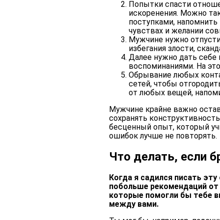
Попытки спасти отноше
искоренения. Можно та
поступками, напомнить 
чувствах и желании сов
Мужчине нужно отпусти
избегания злости, скан
Далее нужно дать себе 
воспоминаниями. На это
Обрывание любых конта
сетей, чтобы отгороди
от любых вещей, напом
Мужчине крайне важно остав
сохранять конструктивност
бесценный опыт, который учи
ошибок лучше не повторять.
Что делать, если 
Когда я садился писать эту
побольше рекомендаций от 
которые помогли бы тебе в
между вами.