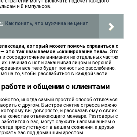
 стратегии могут включать подсчет каждого
ульсам и 8 импульсов.
:
Как понять, что мужчина не ценит
елаксации, который может помочь справиться с
— это так называемое «сканирование тела».
Это
з и сосредоточение внимания на отдельных частях
 их, начиная с ног и заканчивая лицом и верхней
ирования все тело будет полностью расслаблено,
мя на то, чтобы расслабиться в каждой части.
 работе и общении с клиентами
ойство, иногда самый простой способ отвлечься
оворить с другом. Быстрое снятие стресса можно
, которому вы доверяете, и рассказав ему о своих
им в качестве отвлекающего маневра. Разговоры с
о заботится о вас, могут служить напоминанием о
сегда присутствуют в вашем сознании, а друзья
держать вас под домашним арестом.