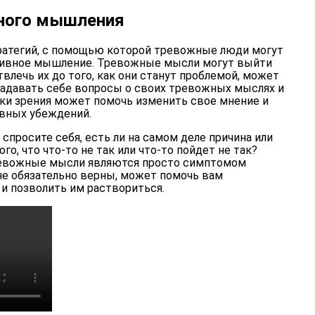
ного мышления
ратегий, с помощью которой тревожные люди могут
ативное мышление. Тревожные мысли могут выйти
твлечь их до того, как они станут проблемой, может
адавать себе вопросы о своих тревожных мыслях и
чки зрения может помочь изменить свое мнение и
вных убеждений.
 спросите себя, есть ли на самом деле причина или
го, что что-то не так или что-то пойдет не так?
тревожные мысли являются просто симптомом
не обязательно верны, может помочь вам
и позволить им раствориться.