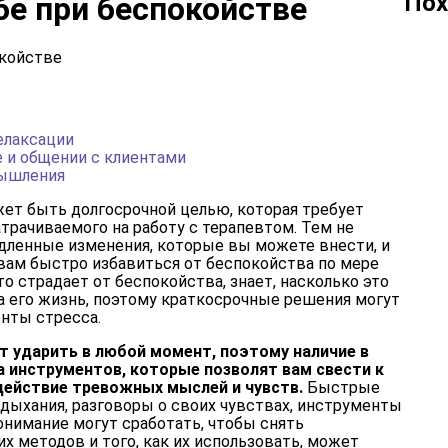
Пох
бе при беспокойстве
елаксации
е и общении с клиентами
мышления
ет быть долгосрочной целью, которая требует
атрачиваемого на работу с терапевтом. Тем не
дленные изменения, которые вы можете внести, и
 вам быстро избавиться от беспокойства по мере
то страдает от беспокойства, знает, насколько это
а его жизнь, поэтому краткосрочные решения могут
нты стресса.
т ударить в любой момент, поэтому наличие в
 инструментов, которые позволят вам свести к
ействие тревожных мыслей и чувств.
Быстрые
а дыхания, разговоры о своих чувствах, инструменты
онимание могут сработать, чтобы снять
х методов и того, как их использовать, может