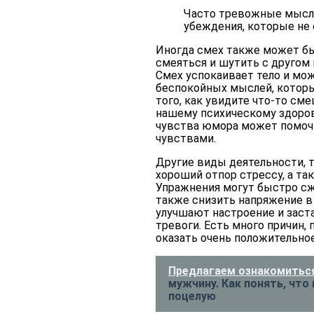
Часто тревожные мысли
убеждения, которые не 
Иногда смех также может бы
смеяться и шутить с другом
Смех успокаивает тело и мож
беспокойных мыслей, которы
того, как увидите что-то с
нашему психическому здоров
чувства юмора может помоч
чувствами.
Другие виды деятельности, т
хороший отпор стрессу, а т
Упражнения могут быстро сж
также снизить напряжение 
улучшают настроение и заст
тревоги. Есть много причин,
оказать очень положительно
Предлагаем ознакомиться
мужчину. Как понять, что
поцелую