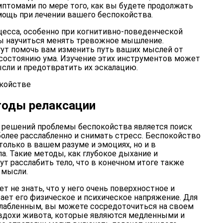
мптомами по мере того, как вы будете продолжать
ощь при лечении вашего беспокойства.
цесса, особенно при когнитивно-поведенческой
обы научиться менять тревожное мышление.
ут помочь вам изменить путь ваших мыслей от
 состоянию ума. Изучение этих инструментов может
ли и предотвратить их эскалацию.
тоды релаксации
 решений проблемы беспокойства является поиск
более расслабленно и снимать стресс. Беспокойство
 только в вашем разуме и эмоциях, но и в
а. Такие методы, как глубокое дыхание и
ут расслабить тело, что в конечном итоге также
 мысли.
 не знать, что у него очень поверхностное и
ает его физическое и психическое напряжение. Для
сслабленным, вы можете сосредоточиться на своем
 вдохи живота, которые являются медленными и