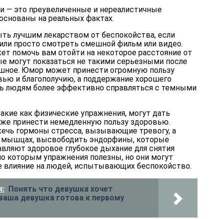
 — это преувеличенные и нереалистичные
основаны на реальных фактах.
ть лучшим лекарством от беспокойства, если
 или просто смотреть смешной фильм или видео.
ет помочь вам отойти на некоторое расстояние от
е могут показаться не такими серьезными после
мешное. Юмор может принести огромную пользу
ью и благополучию, а поддержание хорошего
ь людям более эффективно справляться с темными
акие как физические упражнения, могут дать
акже принести немедленную пользу здоровью.
ечь гормоны стресса, вызывающие тревогу, а
в мышцах, высвободить эндорфины, которые
авляют здоровое глубокое дыхание для снятия
 по которым упражнения полезны, но они могут
е влияние на людей, испытывающих беспокойство.
:
Понять что девушка хочет
 ваша девушка готова к первому