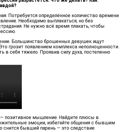
прессия разрастётся. Что же делать? Как
равдой?
ная. Потребуется определённое количество времени
вление. Необходимо выплакаться, но без
страдания. Не нужно всё время плакать, чтобы
рессию.
ение. Большинство брошенных девушек ищут
 Это грозит появлением комплекса неполноценности.
ь в себя тяжело. Проявив силу духа, постепенно
 — позитивное мышление. Найдите плюсы в
ложительные эмоции, избегайте общения с бывшим
то снится бывший парень — это следствие