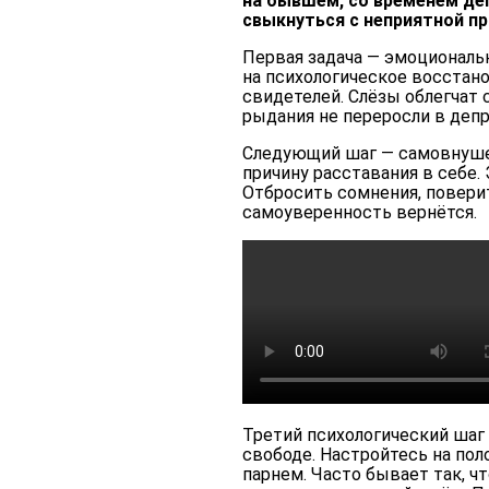
на бывшем, со временем де
свыкнуться с неприятной п
Первая задача — эмоциональ
на психологическое восстано
свидетелей. Слёзы облегчат 
рыдания не переросли в деп
Следующий шаг — самовнуш
причину расставания в себе.
Отбросить сомнения, поверит
самоуверенность вернётся.
Третий психологический шаг
свободе. Настройтесь на по
парнем. Часто бывает так, ч