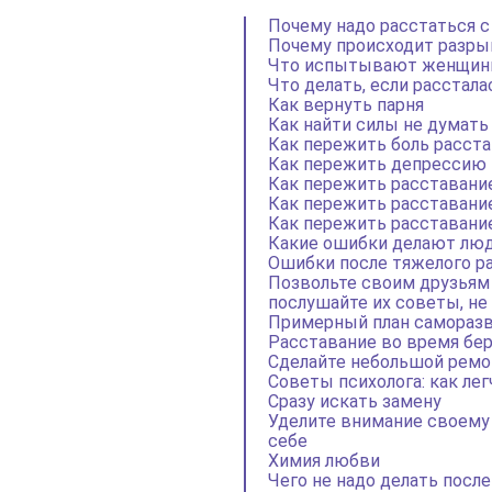
Почему надо расстаться 
Почему происходит разр
Что испытывают женщин
Что делать, если расстала
Как вернуть парня
Как найти силы не думать
Как пережить боль расст
Как пережить депрессию 
Как пережить расставани
Как пережить расставани
Как пережить расставани
Какие ошибки делают люд
Ошибки после тяжелого р
Позвольте своим друзьям 
послушайте их советы, не
Примерный план саморазви
Расставание во время бер
Сделайте небольшой ремо
Советы психолога: как ле
Сразу искать замену
Уделите внимание своему 
себе
Химия любви
Чего не надо делать посл