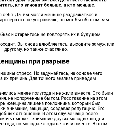
читать, кто виноват больше, а кто меньше.
о себя. Да, вы могли меньше раздражаться и
артнера это не устраивало, он мог бы об этом вам
бках и старайтесь не повторять их в будущем.
роходит. Вы снова влюбляетесь, выходите замуж или
– другому, но также счастливо.
енщины при разрыве
нщины стресс. Но задумайтесь, на основе чего
а их причина. Для точного анализа приведем
чались менее полугода и не жили вместе. Это были
ия, не испорченные бытом. Расставание на этом
перь женщина лишена поклонника, который был
аки внимания, защищал, создавал репутацию. Его
добных отношений. В этом случае чаще всего
омочь сможет внимание других молодых людей.
е года, но молодые люди не жили вместе. В этом