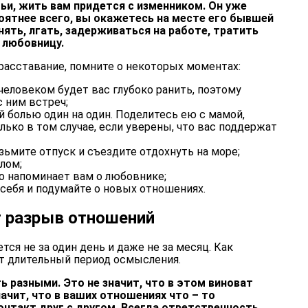
мьи, жить вам придется с изменником. Он уже
роятнее всего, вы окажетесь на месте его бывшей
ять, лгать, задерживаться на работе, тратить
 любовницу.
расставание, помните о некоторых моментах:
человеком будет вас глубоко ранить, поэтому
с ним встреч;
й болью один на один. Поделитесь ею с мамой,
олько в том случае, если уверены, что вас поддержат
зьмите отпуск и съездите отдохнуть на море;
лом;
то напоминает вам о любовнике;
 себя и подумайте о новых отношениях.
 разрыв отношений
ся не за один день и даже не за месяц. Как
т длительный период осмысления.
 разными. Это не значит, что в этом виноват
начит, что в ваших отношениях что – то
онтакт друг с другом. Всегда ответственность