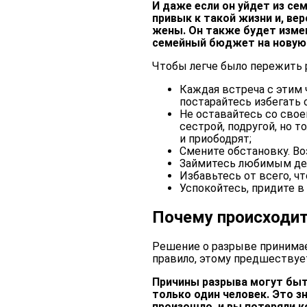
И даже если он уйдет из се
привык к такой жизни и, ве
жены. Он также будет измен
семейный бюджет на новую
Чтобы легче было пережить 
Каждая встреча с этим 
постарайтесь избегать 
Не оставайтесь со свое
сестрой, подругой, но т
и приободрят;
Смените обстановку. Во
Займитесь любимым де
Избавьтесь от всего, ч
Успокойтесь, придите в
Почему происходит
Решение о разрыве принимает
правило, этому предшествуе
Причины разрыва могут быть
только один человек. Это з
произошло, и вы потеряли к