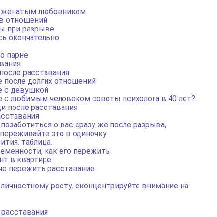
с женатым любовником
ыв отношений
ы при разрыве
сь окончательно
 о парне
авания
после расставания
е после долгих отношений
е с девушкой
е с любимым человеком советы психолога в 40 лет?
и после расставания
асставания
позаботиться о вас сразу же после разрыва,
 переживайте это в одиночку
тия. таблица.
еменности, как его пережить
нт в квартире
гче пережить расставание
личностному росту. сконцентрируйте внимание на
е расставания