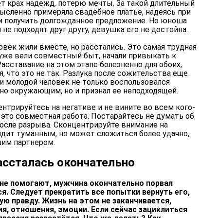
т крах надежд, потерю мечты. За такой длительный
мысленно примеряла свадебное платье, надеясь при
 получить долгожданное предложение. Но юноша
 не подходят друг другу, девушка его не достойна.
век жили вместе, но расстались. Это самая трудная
 уже вели совместный быт, начали привыкать к
Расставание на этом этапе болезненно для обоих,
, что это не так. Разлука после сожительства еще
и молодой человек не только воспользовался
но окружающим, но и признал ее неподходящей.
ентрируйтесь на негативе и не вините во всем кого-
 это совместная работа. Постарайтесь не думать об
после разрыва. Сконцентрируйте внимание на
ядит туманным, но может сложиться более удачно,
шим партнером.
рассталась окончательно
 не помогают, мужчина окончательно порвал
ся. Следует прекратить все попытки вернуть его,
ую правду. Жизнь на этом не заканчивается,
я, отношения, эмоции. Если сейчас зациклиться