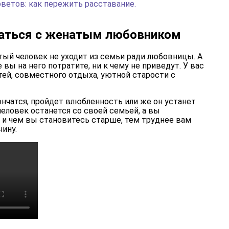
оветов: как пережить расставание.
таться с женатым любовником
тый человек не уходит из семьи ради любовницы. А
е вы на него потратите, ни к чему не приведут. У вас
тей, совместного отдыха, уютной старости с
нчатся, пройдет влюбленность или же он устанет
человек останется со своей семьей, а вы
т и чем вы становитесь старше, тем труднее вам
ину.