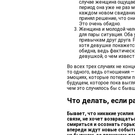
случае женщина ощущае
период она уже не раз 
каждом новом свидании
принял решение, что они
Это очень обидно.
Женщина и молодой чело
для пары ситуация. Оба
привычкам друг друга. 
хотя девушке покажется
обидна, ведь фактическ
девушкой, о чем извест
Во всех трех случаях не конц
то одного, ведь отношения —
эмоциях, которые потеряли 
будущем, которое пока выгл
чем это случилось бы с быв
Что делать, если 
Бывает, что никакие усилия
связи, не хочет возвращать
смириться и осознать горьк
впереди ждут новые событи