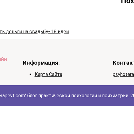
Пох
ть деньги на свадьбу- 18 идей
Информация:
Контак
Карта Сайта
psyhoter
erapevt.com" блог практической психологии и психиатрии. 20