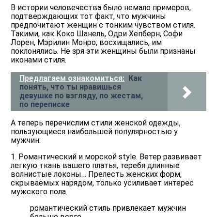
В истории человечества было немало примеров,
подтверждающих тот факт, что мужчины
предпочитают женщин с тонким чувством стиля.
Такими, как Коко Шанель, Одри Хепберн, Софи
Лорен, Мэрилин Монро, восхищались, им
поклонялись. Не зря эти женщины были признаны
иконами стиля.
Предлагаем ознакомиться:
Как
понять, что ты нравишься
девушке по взгляду, по жестам,
по переписке
А теперь перечислим стили женской одежды,
пользующиеся наибольшей популярностью у
мужчин:
1. Романтический и морской style. Ветер развивает
легкую ткань вашего платья, теребя длинные
волнистые локоны… Прелесть женских форм,
скрываемых нарядом, только усиливает интерес
мужского пола.
романтический стиль привлекает мужчин
больше всего