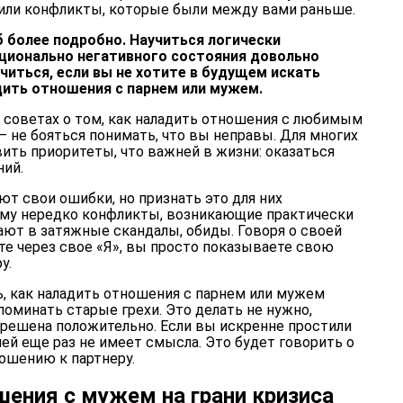
или конфликты, которые были между вами раньше.
более подробно. Научиться логически
ционально негативного состояния довольно
читься, если вы не хотите в будущем искать
дить отношения с парнем или мужем.
х советах о том, как наладить отношения с любимым
– не бояться понимать, что вы неправы. Для многих
ить приоритеты, что важней в жизни: оказаться
ний.
т свои ошибки, но признать это для них
ому нередко конфликты, возникающие практически
ают в затяжные скандалы, обиды. Говоря о своей
те через свое «Я», вы просто показываете свою
у.
ь, как наладить отношения с парнем или мужем
поминать старые грехи. Это делать не нужно,
 решена положительно. Если вы искренне простили
ней еще раз не имеет смысла. Это будет говорить о
ошению к партнеру.
шения с мужем на грани кризиса