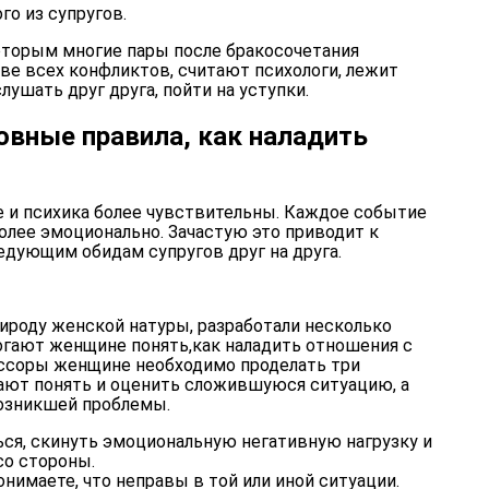
о из супругов.
оторым многие пары после бракосочетания
ове всех конфликтов, считают психологи, лежит
ушать друг друга, пойти на уступки.
овные правила, как наладить
е и психика более чувствительны. Каждое событие
лее эмоционально. Зачастую это приводит к
дующим обидам супругов друг на друга.
ироду женской натуры, разработали несколько
гают женщине понять,как наладить отношения с
ссоры женщине необходимо проделать три
ают понять и оценить сложившуюся ситуацию, а
озникшей проблемы.
ся, скинуть эмоциональную негативную нагрузку и
со стороны.
онимаете, что неправы в той или иной ситуации.