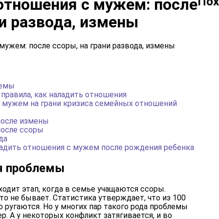
Пох
отношения с мужем: после
ни развода, измены
лемы
правила, как наладить отношения
с мужем на грани кризиса семейных отношений
после измены
после ссоры
да
ладить отношения с мужем после рождения ребенка
я проблемы
одит этап, когда в семье учащаются ссоры.
о не бывает. Статистика утверждает, что из 100
о ругаются. Но у многих пар такого рода проблемы
р. А у некоторых конфликт затягивается, и во