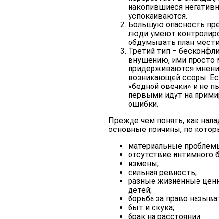
накопившиеся негативн
успокаиваются.
Большую опасность пре
люди умеют контролиро
обдумывать план мести
Третий тип – бесконфли
внушению, ими просто м
придерживаются мнения
возникающей ссоры. Есл
«бедной овечки» и не п
первыми идут на прими
ошибки.
Прежде чем понять, как нал
основные причины, по котор
материальные проблемы
отсутствие интимного 
измены;
сильная ревность;
разные жизненные ценн
детей;
борьба за право называ
быт и скука;
брак на расстоянии.