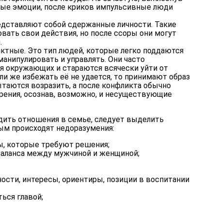
ые эмоции, после криков импульсивные люди
дставляют собой сдержанные личности. Такие
вать свои действия, но после ссоры они могут
.
ктные. Это тип людей, которые легко поддаются
анипулировать и управлять. Они часто
 окружающих и стараются всячески уйти от
и же избежать её не удается, то принимают образ
ытаются возразить, а после конфликта обычно
рения, осознав, возможно, и несуществующие
адить отношения в семье, следует выделить
ым происходят недоразумения:
, которые требуют решения;
баланса между мужчиной и женщиной;
ости, интересы, ориентиры, позиции в воспитании
ться главой;