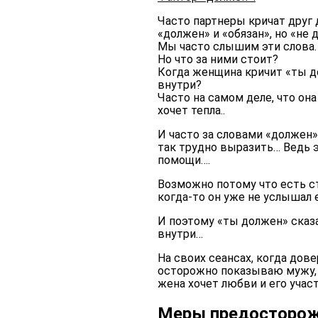
Часто партнеры кричат друг 
«должен» и «обязан», но «не 
Мы часто слышим эти слова.
Но что за ними стоит?
Когда женщина кричит «ты до
внутри?
Часто на самом деле, что она
хочет тепла..
И часто за словами «должен»
так трудно выразить… Ведь э
помощи….
Возможно потому что есть ст
когда-то он уже не услышал е
И поэтому «ты должен» сказа
внутри…
На своих сеансах, когда дов
осторожно показываю мужу, 
жена хочет любви и его участ
Меры предосторо