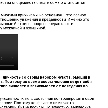
льства специалиста спасти семью становится
многими причинами, но основная – это полное
тношений, уважения и преданности. Именно это
 обычные бытовые ссоры перерастают в
у мужчиной и женщиной.
— личность со своим набором чувств, эмоций и
ь. Поэтому во время ссоры человек ведет себя
типа личности в зависимости от поведения во
льсивности, не в состоянии контролировать свои
рессии. Поэтому конфликт с ними часто
 истерики, битье посуды. Но зачастую, выплеснув