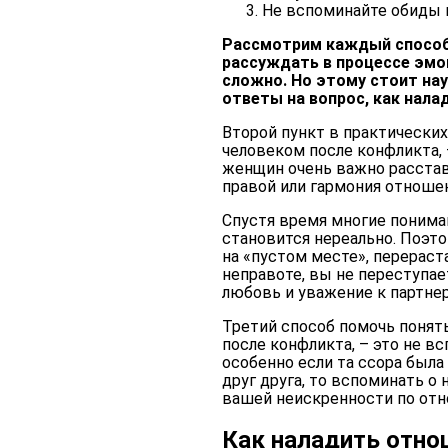
Не вспоминайте обиды 
Рассмотрим каждый способ 
рассуждать в процессе эмо
сложно. Но этому стоит нау
ответы на вопрос, как нала
Второй пункт в практически
человеком после конфликта, 
женщин очень важно расстав
правой или гармония отноше
Спустя время многие понимаю
становится нереально. Поэт
на «пустом месте», перераст
неправоте, вы не переступае
любовь и уважение к партнер
Третий способ помочь понят
после конфликта, – это не вс
особенно если та ссора была
друг друга, то вспоминать о 
вашей неискренности по отн
Как наладить отно