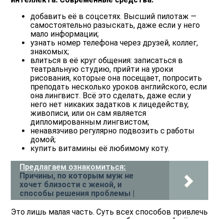
добавить её в соцсетях. Высший пилотаж —
самостоятельно разыскать, даже если у него
мало информации;
узнать номер телефона через друзей, коллег,
знакомых;
влиться в её круг общения: записаться в
театральную студию, прийти на уроки
рисования, которые она посещает, попросить
преподать несколько уроков английского, если
она лингвист. Всё это сделать, даже если у
него нет никаких задатков к лицедейству,
живописи, или он сам является
дипломированным лингвистом;
ненавязчиво регулярно подвозить с работы
домой;
купить витамины её любимому коту.
Предлагаем ознакомиться:
Причины, по которым муж не
хочет близости с женой, и
способы решения проблемы |
Это лишь малая часть. Суть всех способов привлечь