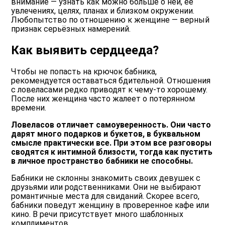
внимание — узнать как можно больше о ней, её
увлечениях, целях, планах и близком окружении.
Любопытство по отношению к женщине — верный
признак серьёзных намерений.
Как выявить сердцееда?
Чтобы не попасть на крючок бабника,
рекомендуется оставаться бдительной. Отношения
с ловеласами редко приводят к чему-то хорошему.
После них женщина часто жалеет о потерянном
времени.
Ловеласов отличает самоуверенность. Они часто
дарят много подарков и букетов, в буквальном
смысле практически все. При этом все разговоры
сводятся к интимной близости, тогда как пустить
в личное пространство бабники не способны.
Бабники не склонны знакомить своих девушек с
друзьями или родственниками. Они не выбирают
романтичные места для свиданий. Скорее всего,
бабники поведут женщину в проверенное кафе или
кино. В речи присутствует много шаблонных
комплиментов.