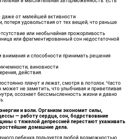
ательная и мыслительная заторможенность. Есть
— даже от малейшей активности
и, потеря удовольствия от тех вещей, что раньше
отсутствие или необычайная прожорливость
нница или фрагментированный сон недостаточной
 внимания и способности принимать решения
икчемности, виновности
ерения, действия.
остоянно плачут и лежат, смотря в потолок. Часто
 может не заметить, что улыбчивая и приветливая
утри, осознает бессмысленность жизни и давно
ь.
энергии и воли. Организм экономит силы,
цессы — работу сердца, сон, бодрствование
щины с тяжелой депрессией перестают ухаживать
простейшие домашние дела.
ячного ребенка пользуется любой возможностью