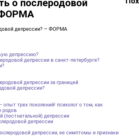
Пох
ть о послеродовой
 ФОРМА
вую депрессию?
леродовой депрессии в санкт-петербурге?
м?
еродовой депрессии за границей
одовой депрессии?
 опыт трех поколений! психолог о том, как
е родов
й (постнатальной) депрессии
слеродовой депрессии
ослеродовой депрессии, ее симптомы и признаки