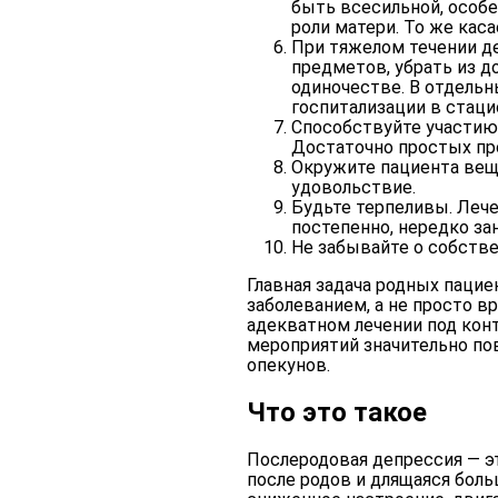
быть всесильной, особе
роли матери. То же каса
При тяжелом течении д
предметов, убрать из д
одиночестве. В отдельн
госпитализации в стаци
Способствуйте участию 
Достаточно простых про
Окружите пациента вещ
удовольствие.
Будьте терпеливы. Леч
постепенно, нередко за
Не забывайте о собстве
Главная задача родных пацие
заболеванием, а не просто 
адекватном лечении под ко
мероприятий значительно по
опекунов.
Что это такое
Послеродовая депрессия — эт
после родов и длящаяся боль