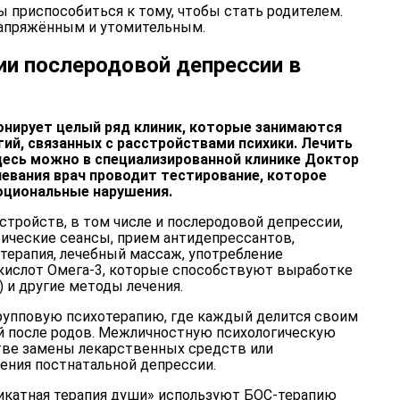
ы приспособиться к тому, чтобы стать родителем.
напряжённым и утомительным.
ии послеродовой депрессии в
онирует целый ряд клиник, которые занимаются
ий, связанных с расстройствами психики. Лечить
есь можно в специализированной клинике Доктор
левания врач проводит тестирование, которое
оциональные нарушения.
стройств, в том числе и послеродовой депрессии,
ические сеансы, прием антидепрессантов,
терапия, лечебный массаж, употребление
ислот Омега-3, которые способствуют выработке
) и другие методы лечения.
групповую психотерапию, где каждый делится своим
й после родов. Межличностную психологическую
тве замены лекарственных средств или
ения постнатальной депрессии.
икатная терапия души» используют БОС-терапию