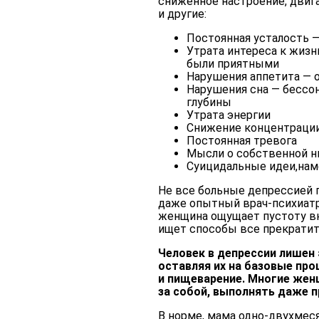
сниженное настроение, двиг
и другие:
Постоянная усталость 
Утрата интереса к жизн
были приятными
Нарушения аппетита — 
Нарушения сна — бессо
глубины
Утрата энергии
Снижение концентрации
Постоянная тревога
Мысли о собственной н
Суицидальные идеи,нам
Не все больные депрессией п
даже опытный врач-психиатр
женщина ощущает пустоту вн
ищет способы все прекратит
Человек в депрессии лишен 
оставляя их на базовые про
и пищеварение. Многие жен
за собой, выполнять даже 
В норме, мама одно-двухмес