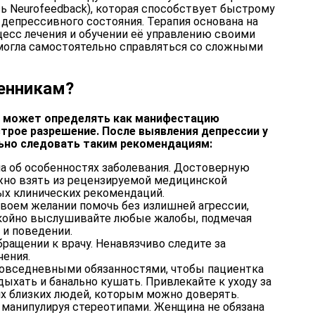
ь Neurofeedback), которая способствует быстрому
депрессивного состояния. Терапия основана на
цесс лечения и обучении её управлению своими
могла самостоятельно справляться со сложными
енникам?
а может определять как манифестацию
строе разрешение. После выявления депрессии у
ьно следовать таким рекомендациям:
ча об особенностях заболевания. Достоверную
но взять из рецензируемой медицинской
ых клинических рекомендаций.
своем желании помочь без излишней агрессии,
окойно выслушивайте любые жалобы, подмечая
 и поведении.
бращении к врачу. Ненавязчиво следите за
ения.
овседневными обязанностями, чтобы пациентка
ыхать и банально кушать. Привлекайте к уходу за
их близких людей, которым можно доверять.
 манипулируя стереотипами. Женщина не обязана