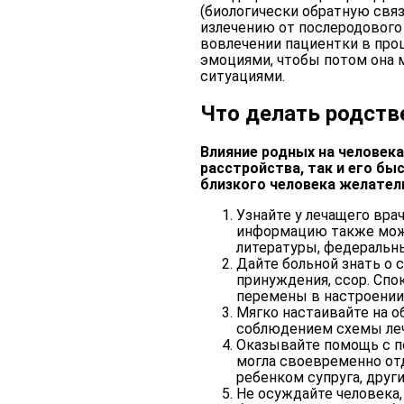
(биологически обратную связ
излечению от послеродового 
вовлечении пациентки в про
эмоциями, чтобы потом она 
ситуациями.
Что делать родств
Влияние родных на человек
расстройства, так и его бы
близкого человека желател
Узнайте у лечащего вра
информацию также мож
литературы, федеральн
Дайте больной знать о 
принуждения, ссор. Сп
перемены в настроении
Мягко настаивайте на о
соблюдением схемы леч
Оказывайте помощь с п
могла своевременно отд
ребенком супруга, друг
Не осуждайте человека,