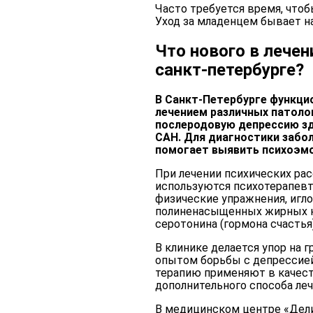
Часто требуется время, чтоб
Уход за младенцем бывает 
Что нового в лечен
санкт-петербурге?
В Санкт-Петербурге функци
лечением различных патолог
послеродовую депрессию зд
САН. Для диагностики забо
помогает выявить психоэм
При лечении психических рас
используются психотерапевт
физические упражнения, игло
полиненасыщенных жирных к
серотонина (гормона счастья
В клинике делается упор на 
опытом борьбы с депрессие
терапию применяют в качес
дополнительного способа леч
В медицинском центре «Дел