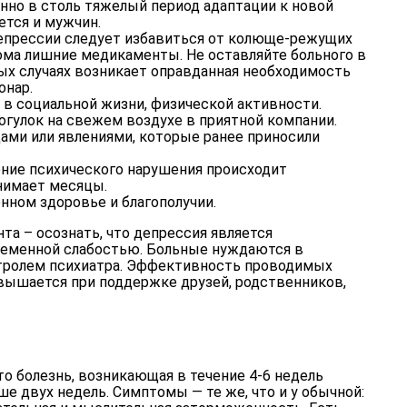
нно в столь тяжелый период адаптации к новой
ется и мужчин.
епрессии следует избавиться от колюще-режущих
ома лишние медикаменты. Не оставляйте больного в
ых случаях возникает оправданная необходимость
онар.
в социальной жизни, физической активности.
гулок на свежем воздухе в приятной компании.
ами или явлениями, которые ранее приносили
ение психического нарушения происходит
нимает месяцы.
нном здоровье и благополучии.
нта – осознать, что депрессия является
временной слабостью. Больные нуждаются в
нтролем психиатра. Эффективность проводимых
вышается при поддержке друзей, родственников,
о болезнь, возникающая в течение 4-6 недель
ше двух недель. Симптомы — те же, что и у обычной: