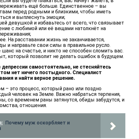
Если вы будете плакаться, вас начнут жалеть, в
 переживать ещё больше. Единственное – вы
твам перед родными и близкими, чтобы иметь
ься и выплеснуть эмоции;
ей девушкой и избавьтесь от всего, что связывает
ние с любимой или её вещами натолкнёт на
переживания;
ее.
На расставании жизнь не заканчивается,
ы и направьте свои силы в правильное русло.
 шанс на счастье, и никто не способен сломить вас.
пыт, который позволит не делать ошибок в будущем.
з депрессии самостоятельно, не стесняйтесь
этом нет ничего постыдного. Специалист
ания и найти верное решение.
 – это процесс, который рано или поздно
дый человек на Земле. Важно набраться терпения,
ны, со временем раны затянутся, обиды забудутся, и
комства, отношения.
:
Почему муж оскорбляет и
я