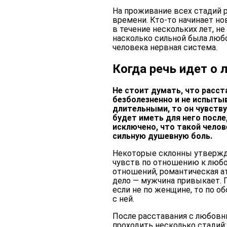
На проживание всех стадий 
времени. Кто-то начинает но
в течение нескольких лет, не
насколько сильной была любо
человека нервная система.
Когда речь идет о
Не стоит думать, что расс
безболезненно и не испыты
длительными, то он чувству
будет иметь для него после
исключено, что такой чело
сильную душевную боль.
Некоторые склонны утверждат
чувств по отношению к любов
отношений, романтическая 
дело — мужчина привыкает. 
если не по женщине, то по о
с ней.
После расставания с любовн
проходить несколько стадий: