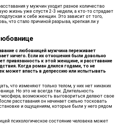
расставания у мужчин уходит разное количество
вую жизнь уже спустя 2-3 недели, а кто-то страдает
 подпуская к себе женщин. Это зависит от того,
вь, что стало причиной разрыва, крепкая ли у
 любовнице
тавание с любовницей мужчина переживает
вает ничего. Если их отношения были довольно
ет привязанность к этой женщине, и расставание
дствия. Когда роман длился годами, то не
век может впасть в депрессию или испытывать
ь, что изменяют только телом, у них нет никаких
нице. Но это не всегда так. Длительность
атмосфера, возможность выговориться делают свое
После расставания он начинает сильно тосковать
бстановке и ощущениям, которые были у него рядом
ицей психологическое состояние человека может