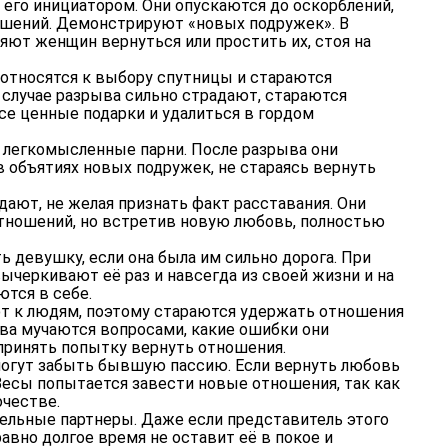
 его инициатором. Они опускаются до оскорблений,
шений. Демонстрируют «новых подружек». В
яют женщин вернуться или простить их, стоя на
 относятся к выбору спутницы и стараются
 случае разрыва сильно страдают, стараются
се ценные подарки и удалиться в гордом
 легкомысленные парни. После разрыва они
 объятиях новых подружек, не стараясь вернуть
дают, не желая признать факт расставания. Они
отношений, но встретив новую любовь, полностью
 девушку, если она была им сильно дорога. При
ычеркивают её раз и навсегда из своей жизни и на
тся в себе.
 к людям, поэтому стараются удержать отношения
рыва мучаются вопросами, какие ошибки они
принять попытку вернуть отношения.
могут забыть бывшую пассию. Если вернуть любовь
Весы попытается завести новые отношения, так как
очестве.
ельные партнеры. Даже если представитель этого
равно долгое время не оставит её в покое и