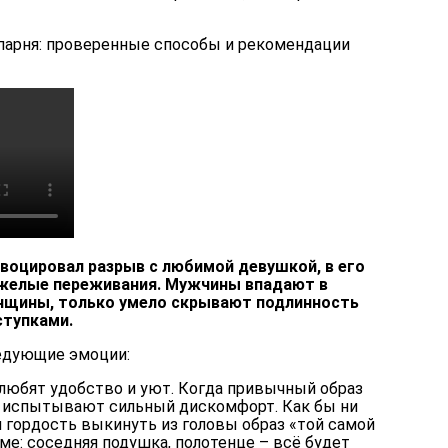
парня: проверенные способы и рекомендации
овоцировал разрыв с любимой девушкой, в его
желые переживания. Мужчины впадают в
енщины, только умело скрывают подлинность
ступками.
едующие эмоции:
юбят удобство и уют. Когда привычный образ
и испытывают сильный дискомфорт. Как бы ни
и гордость выкинуть из головы образ «той самой
е: соседняя подушка, полотенце – всё будет