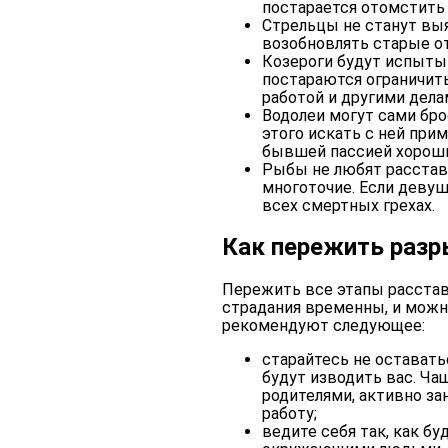
постарается отомстить
Стрельцы не станут выя
возобновлять старые о
Козероги будут испыты
постараются ограничит
работой и другими дела
Водолеи могут сами брос
этого искать с ней прим
бывшей пассией хорош
Рыбы не любят расстав
многоточие. Если девуш
всех смертных грехах.
Как пережить разр
Пережить все этапы расстав
страдания временны, и можн
рекомендуют следующее:
старайтесь не оставать
будут изводить вас. Ча
родителями, активно з
работу;
ведите себя так, как бу