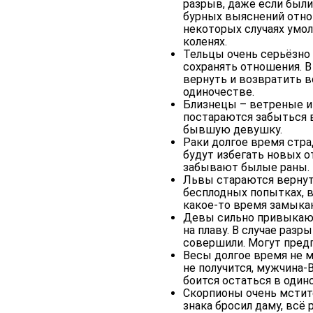
разрыв, даже если были
бурных выяснений отно
некоторых случаях умол
коленях.
Тельцы очень серьёзно
сохранять отношения. В
вернуть и возвратить в
одиночестве.
Близнецы – ветреные и
постараются забыться в
бывшую девушку.
Раки долгое время стра
будут избегать новых 
забывают былые раны.
Львы стараются вернуть
бесплодных попытках, в
какое-то время замыкаю
Девы сильно привыкают
на плаву. В случае раз
совершили. Могут пред
Весы долгое время не 
не получится, мужчина-
боится остаться в один
Скорпионы очень мстит
знака бросил даму, всё 