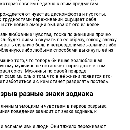
 которая совсем недавно к этим предметам
рождается от чувства дискомфорта и пустоты.
с трудностями переживаний, ощущает себя
и эти новые эмоции выбивают его из колеи.
али любовные чувства, тоска по женщине прочно
Он будет сильно скучать по её образу, голосу, запаху
твовать сильную боль и непреодолимое желание либо
бленную, либо любыми способами выкинуть её из
мание того, что теперь бывшая возлюбленная
угому мужчине не оставляет парня даже в том
зорвал союз. Мужчины по своей природе
т сама мысль о том, что в её жизни появится кто-
дет заботиться и с кем станет разделять постель.
зрыв разные знаки зодиака
личным эмоциям и чувствам в период разрыва
иния поведения зависит от знака зодиака, к
 и вспыльчивые люди. Они тяжело переживают