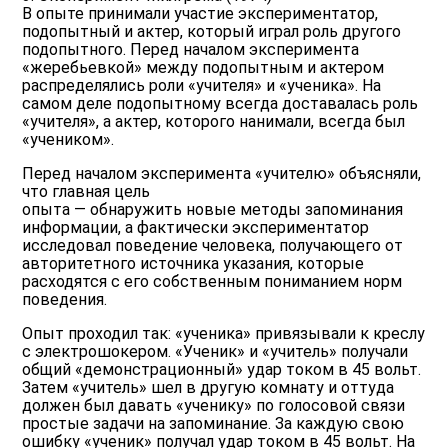
В опыте принимали участие экспериментатор,
подопытный и актер, который играл роль другого
подопытного. Перед началом эксперимента
«жеребьевкой» между подопытным и актером
распределялись роли «учителя» и «ученика». На
самом деле подопытному всегда доставалась роль
«учителя», а актер, которого нанимали, всегда был
«учеником».
Перед началом эксперимента «учителю» объясняли,
что главная цель
опыта — обнаружить новые методы запоминания
информации, а фактически экспериментатор
исследовал поведение человека, получающего от
авторитетного источника указания, которые
расходятся с его собственным пониманием норм
поведения.
Опыт проходил так: «ученика» привязывали к креслу
с электрошокером. «Ученик» и «учитель» получали
общий «демонстрационный» удар током в 45 вольт.
Затем «учитель» шел в другую комнату и оттуда
должен был давать «ученику» по голосовой связи
простые задачи на запоминание. За каждую свою
ошибку «ученик» получал удар током в 45 вольт. На