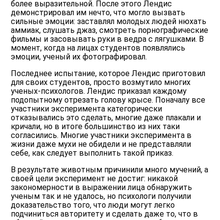
более выразительной. После этого Лендис
демонстрировал им нечто, что могло вызвать
сильные эмоции: заставлял молодых людей нюхать
аммиак, слушать джаз, смотреть порнографические
фильмы и засовывать руки в ведра с лягушками. В
момент, когда на лицах студентов появлялись
эмоции, ученый их фотографировал.
Последнее испытание, которое Лендис приготовил
для своих студентов, просто возмутило многих
ученых-психологов. Лендис приказал каждому
подопытному отрезать голову крысе. Поначалу все
участники эксперимента категорически
отказывались это сделать, многие даже плакали и
кричали, но в итоге большинство из них таки
согласились. Многие участники эксперимента в
жизни даже мухи не обидели и не представляли
себе, как следует выполнить такой приказ.
В результате животным причинили много мучений, а
своей цели эксперимент не достиг: никакой
закономерности в выражении лица обнаружить
ученым так и не удалось, но психологи получили
доказательство того, что люди могут легко
подчиниться авторитету и сделать даже то, что в