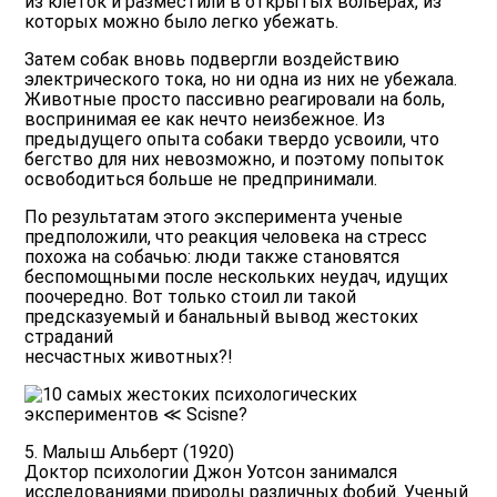
из клеток и разместили в открытых вольерах, из
которых можно было легко убежать.
Затем собак вновь подвергли воздействию
электрического тока, но ни одна из них не убежала.
Животные просто пассивно реагировали на боль,
воспринимая ее как нечто неизбежное. Из
предыдущего опыта собаки твердо усвоили, что
бегство для них невозможно, и поэтому попыток
освободиться больше не предпринимали.
По результатам этого эксперимента ученые
предположили, что реакция человека на стресс
похожа на собачью: люди также становятся
беспомощными после нескольких неудач, идущих
поочередно. Вот только стоил ли такой
предсказуемый и банальный вывод жестоких
страданий
несчастных животных?!
5. Малыш Альберт (1920)
Доктор психологии Джон Уотсон занимался
исследованиями природы различных фобий. Ученый