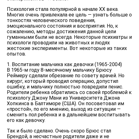
Психология стала популярной в начале ХХ века.
Многих очень привлекала ее цель — узнать больше о
тонкостях человеческого поведения,
эмоционального состояния и восприятия. Но, к
сожалению, методы достижения данной цели
гуманными были не всегда. Некоторые психиатры и
психологи проводили на животных и людях
жестокие эксперименты. Вот некоторые из таких
опытов.
1. Воспитание мальчика как девочки (1965-2004)
В 1965-м году 8-месячному мальчику Брюсу
Реймеру сделали обрезание по совету врачей. Но
хирург, который проводил операцию, допустил
ошибку, и мальчику полностью повредили пенис.
Родители ребенка обратились со своей проблемой к
психологу Джону Мани из Университета Джона
Хопкинса в Балтиморе (США). Он посоветовал им
«простой», по его мнению, выход из ситуации —
сменить пол ребенка и в дальнейшем воспитывать
его как девочку.
Так и было сделано. Очень скоро Брюс стал
Брендой, а несчастные родители даже и не