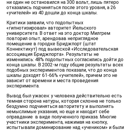
ни один не остановился на 300 вольт, лишь пятеро
отказались подчиняться после этого уровня, а 26
«учителей» из 40 дошли до конца шкалы.
Критики заявили, что подопытных
«гипнотизировал» авторитет Йельского
университета. В ответ на это доктор Милгрем
повторил опыт, арендовав неприглядное
помещение в городке Бриджпорт (штат
Коннектикут) под вывеской «Исследовательская
ассоциация Бриджпорта». Результаты не
изменились: 48% подопытных согласились дойти до
конца шкалы. В 2002-м году общие результаты всех
подобных экспериментов показали, что до конца
шкалы доходят 61-66% «учителей», причем это не
зависит от времени и места проведения
эксперимента.
Вывод был ужасен: у человека действительно есть
темная сторона натуры, которая склонна не только
бездумно подчиняться авторитету и выполнять
немыслимые указания, но еще и находит себе
оправдание в виде полученного приказа. Многие
участники эксперимента, нажимая на кнопку,
испытывали доминирование над «учеником» и были