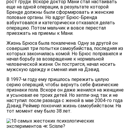
рост груди. Вскоре доктор Мани стал настаивать
еще на одной операции, в результате которой
Бренде должны были сформировать и женские
половые органы. Но вдруг Брюс-Бренда
взбунтовался и категорически отказался делать
операцию. Потом мальчик и вовсе перестал
приезжать на приемы к Мани.
Жизнь Брюса была покалечена. Одну за другой он
совершил три попытки самоубийства, последняя из
которых закончилась комой. Но Брюс поправился и
начал борьбу за возвращение к нормальной
человеческой жизни. Он постригся, начал носить
мужскую одежду и сменил имя на Дэвид.
В 1997-м году ему пришлось пережить целую
серию операций, чтобы вернуть себе физические
признаки пола. Вскоре он даже женился на женщине
и усыновил ее троих детей. Но хеппи-энд так и не
наступил: после развода с женой в мае 2004-го года
Дэвид Реймер покончил жизнь самоубийством. На
тот момент ему было 38 лет.