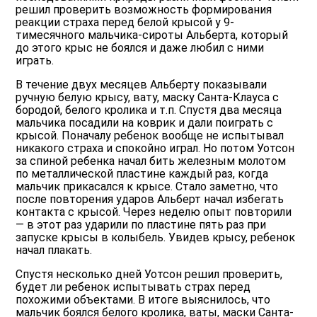
решил проверить возможность формирования
реакции страха перед белой крысой у 9-
тимесячного мальчика-сироты Альберта, который
до этого крыс не боялся и даже любил с ними
играть.
В течение двух месяцев Альберту показывали
ручную белую крысу, вату, маску Санта-Клауса с
бородой, белого кролика и т.п. Спустя два месяца
мальчика посадили на коврик и дали поиграть с
крысой. Поначалу ребенок вообще не испытывал
никакого страха и спокойно играл. Но потом Уотсон
за спиной ребенка начал бить железным молотом
по металлической пластине каждый раз, когда
мальчик прикасался к крысе. Стало заметно, что
после повторения ударов Альберт начал избегать
контакта с крысой. Через неделю опыт повторили
— в этот раз ударили по пластине пять раз при
запуске крысы в колыбель. Увидев крысу, ребенок
начал плакать.
Спустя несколько дней Уотсон решил проверить,
будет ли ребенок испытывать страх перед
похожими объектами. В итоге выяснилось, что
мальчик боялся белого кролика, ваты, маски Санта-