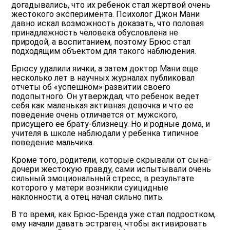
догадывались, что их ребенок стал жертвой очень
жестокого эксперимента. Психолог Джон Мани
давно искал возможность доказать, что половая
принадлежность человека обусловлена не
природой, а воспитанием, поэтому Брюс стал
подходящим объектом для такого наблюдения.
Брюсу удалили яички, а затем доктор Мани еще
несколько лет в научных журналах публиковал
отчеты об «успешном» развитии своего
подопытного. Он утверждал, что ребенок ведет
себя как маленькая активная девочка и что ее
поведение очень отличается от мужского,
присущего ее брату-близнецу. Но и родные дома, и
учителя в школе наблюдали у ребенка типичное
поведение мальчика.
Кроме того, родители, которые скрывали от сына-
дочери жестокую правду, сами испытывали очень
сильный эмоциональный стресс, в результате
которого у матери возникли суицидные
наклонности, а отец начал сильно пить.
В то время, как Брюс-Бренда уже стал подростком,
ему начали давать эстраген, чтобы активировать